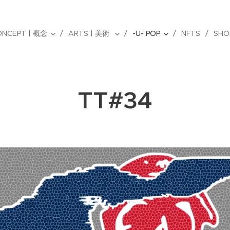
ONCEPT | 概念
ARTS | 美術
-U- POP
NFTS
SHO
TT#34