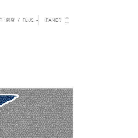
P | 商店
PLUS
PANIER