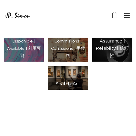
Assurance |
Disponible |
Commisiions |
Reliability | 信頼
Available | 利用可
Comissions | 手数
性
能
料
Saatchi Art