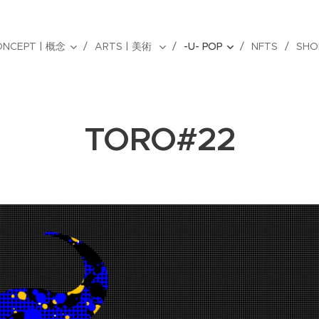
ONCEPT | 概念
ARTS | 美術
-U- POP
NFTS
SHO
TORO#22