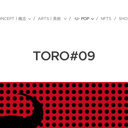
ONCEPT | 概念
ARTS | 美術
-U- POP
NFTS
SHO
TORO#09