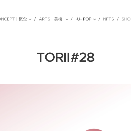
ONCEPT | 概念
ARTS | 美術
-U- POP
NFTS
SHO
TORII#28