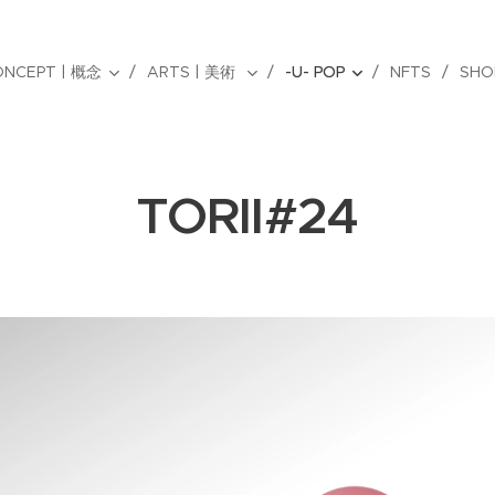
ONCEPT | 概念
ARTS | 美術
-U- POP
NFTS
SHO
TORII#24