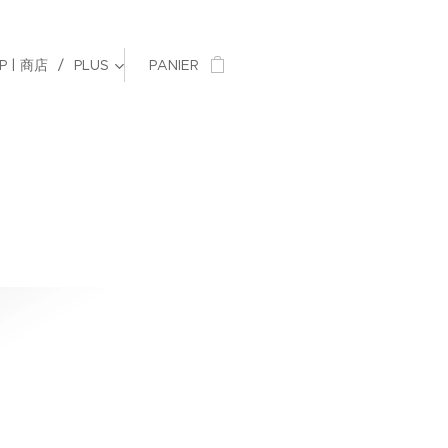
P | 商店
PLUS
PANIER