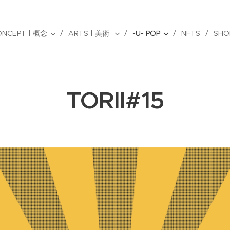
ONCEPT | 概念
ARTS | 美術
-U- POP
NFTS
SHO
TORII#15