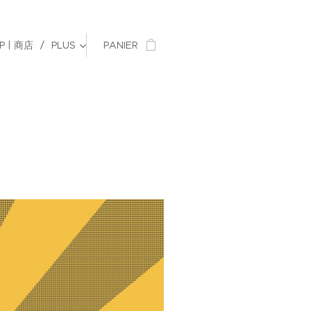
P | 商店
PLUS
PANIER