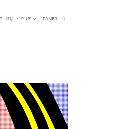
P | 商店
PLUS
PANIER