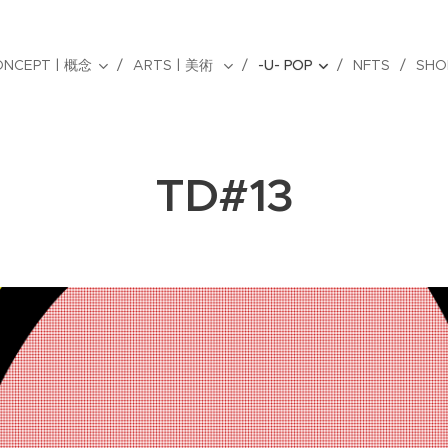
ONCEPT | 概念
ARTS | 美術
-U- POP
NFTS
SHO
TD#13