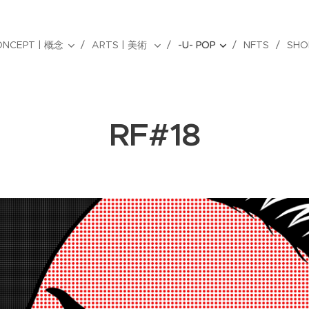
ONCEPT | 概念
ARTS | 美術
-U- POP
NFTS
SHO
RF#18