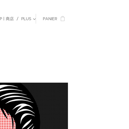
P | 商店
PLUS
PANIER