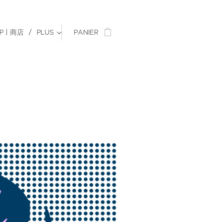
P | 商店
PLUS
PANIER