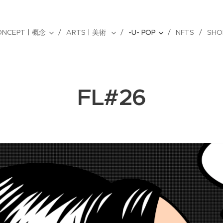
ONCEPT | 概念
ARTS | 美術
-U- POP
NFTS
SHO
FL#26