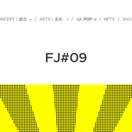
ONCEPT | 概念
ARTS | 美術
-U- POP
NFTS
SHO
FJ#09