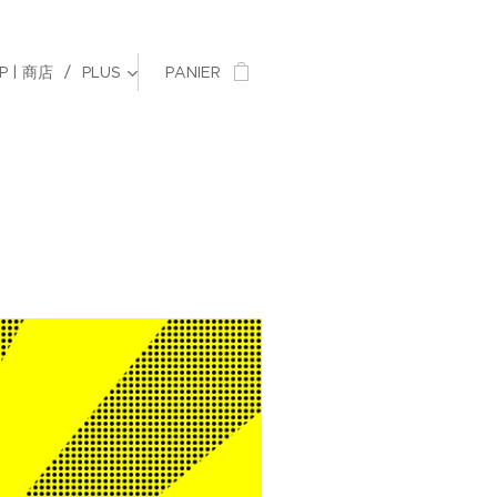
P | 商店
PLUS
PANIER