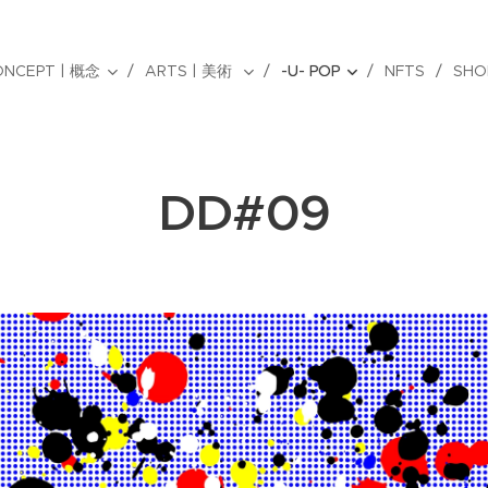
ONCEPT | 概念
ARTS | 美術
-U- POP
NFTS
SHO
DD#09