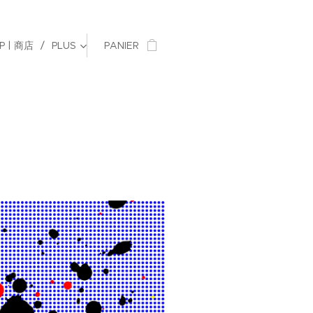
P | 商店
PLUS
PANIER