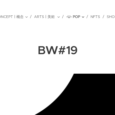
ONCEPT | 概念
ARTS | 美術
-U- POP
NFTS
SHO
BW#19