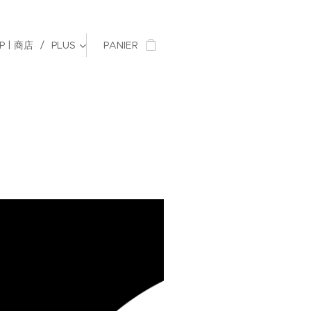
P | 商店
PLUS
PANIER