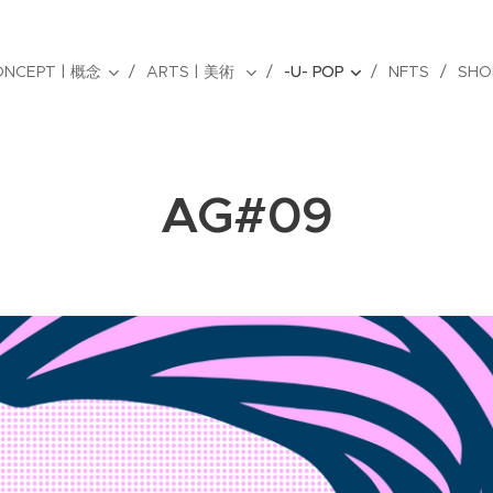
ONCEPT | 概念
ARTS | 美術
-U- POP
NFTS
SHO
AG#09