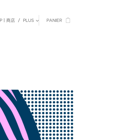
P | 商店
PLUS
PANIER